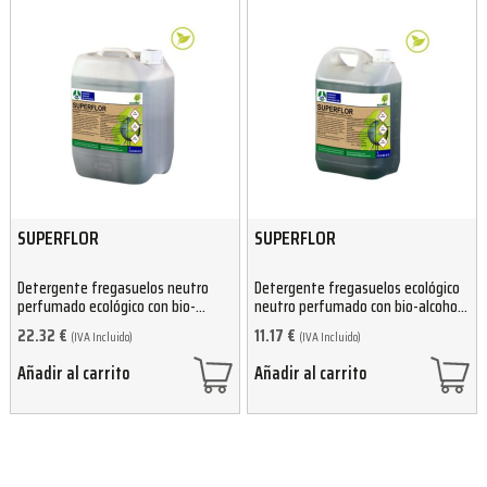
SUPERFLOR
SUPERFLOR
Detergente fregasuelos neutro
Detergente fregasuelos ecológico
perfumado ecológico con bio-
neutro perfumado con bio-alcohol
alcohol 10L
5L
22.32
€
11.17
€
(IVA Incluido)
(IVA Incluido)
Añadir al carrito
Añadir al carrito