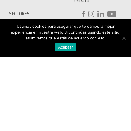
CONTACTO
SECTORES
DESINFECTANTES COVID-19
Usamos cookies para asegurar que te damos la mejor
HOSTELERÍA
ATENCIÓN AL
experiencia en nuestra web. Si continúas usando este sitio,
AUTOMOCIÓN
CLIENTE
asumiremos que estás de acuerdo con ello.
NÁUTICA
900 897 890
Aceptar
MAQUINARIA PROFESIONAL
Teléfono gratuito
LIMPIEZA URBANA
De lunes a viernes de 9h
a 17h
MANTENIMIENTO INDÚSTRIA
LIMPIEZA PARA EL HOGAR
QUÍMICOS DE LIMPIEZA
ECOLÓGICOS
TRATAMIENTOS DE AGUAS Y
PISCINAS