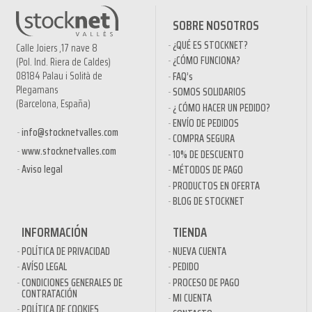
SOBRE NOSOTROS
¿QUÉ ES STOCKNET?
Calle Joiers ,17 nave 8
¿CÓMO FUNCIONA?
(Pol. Ind. Riera de Caldes)
08184 Palau i Solità de
FAQ’s
Plegamans
SOMOS SOLIDARIOS
(Barcelona, España)
¿ CÓMO HACER UN PEDIDO?
ENVÍO DE PEDIDOS
info@stocknetvalles.com
COMPRA SEGURA
www.stocknetvalles.com
10% DE DESCUENTO
Aviso legal
MÉTODOS DE PAGO
PRODUCTOS EN OFERTA
BLOG DE STOCKNET
INFORMACIÓN
TIENDA
POLÍTICA DE PRIVACIDAD
NUEVA CUENTA
AVÍSO LEGAL
PEDIDO
CONDICIONES GENERALES DE
PROCESO DE PAGO
CONTRATACIÓN
MI CUENTA
POLÍTICA DE COOKIES