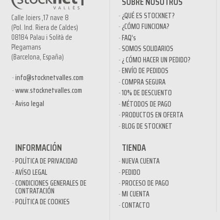
SOBRE NOSOTROS
¿QUÉ ES STOCKNET?
Calle Joiers ,17 nave 8
¿CÓMO FUNCIONA?
(Pol. Ind. Riera de Caldes)
08184 Palau i Solità de
FAQ’s
Plegamans
SOMOS SOLIDARIOS
(Barcelona, España)
¿ CÓMO HACER UN PEDIDO?
ENVÍO DE PEDIDOS
info@stocknetvalles.com
COMPRA SEGURA
www.stocknetvalles.com
10% DE DESCUENTO
Aviso legal
MÉTODOS DE PAGO
PRODUCTOS EN OFERTA
BLOG DE STOCKNET
INFORMACIÓN
TIENDA
POLÍTICA DE PRIVACIDAD
NUEVA CUENTA
AVÍSO LEGAL
PEDIDO
CONDICIONES GENERALES DE
PROCESO DE PAGO
CONTRATACIÓN
MI CUENTA
POLÍTICA DE COOKIES
CONTACTO