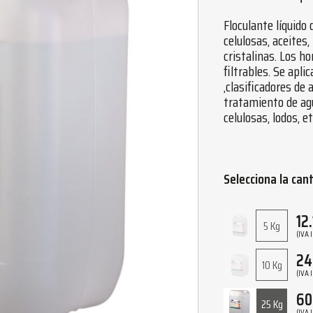
Floculante líquido
celulosas, aceites,
cristalinas. Los 
filtrables. Se apl
,clasificadores de
tratamiento de agu
celulosas, lodos, et
Selecciona la can
12
5 Kg
(IVA 
24
10 Kg
(IVA 
60
25 Kg
(IVA 