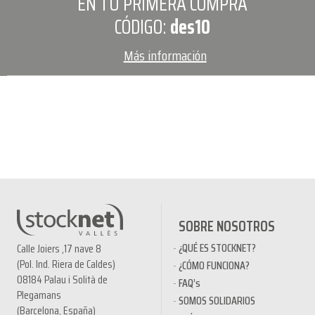
EN TU PRIMERA COMPRA
CÓDIGO:
des10
Más información
SOBRE NOSOTROS
¿QUÉ ES STOCKNET?
Calle Joiers ,17 nave 8
(Pol. Ind. Riera de Caldes)
¿CÓMO FUNCIONA?
08184 Palau i Solità de
FAQ’s
Plegamans
SOMOS SOLIDARIOS
(Barcelona, España)