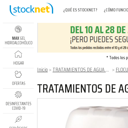
¿QUÉ ES STOCKNET?
¿CÓMO FUNCI
MAX
GEL
HIDROALCOHÓLICO
* Todos los p
HOGAR
Inicio
TRATAMIENTOS DE AGUA Y PISCINA
FLOC
TRATAMIENTOS DE AG
OFERTAS
DESINFECTANTES
COVID-19