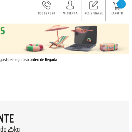
0
900 897 890
MI CUENTA
REGISTRARSE
CARRITO
agosto en riguroso orden de llegada.
NTE
ido 25kg