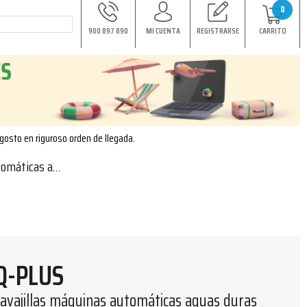
0
900 897 890
MI CUENTA
REGISTRARSE
CARRITO
agosto en riguroso orden de llegada.
guas duras 6kg
Q-PLUS
avajillas máquinas automáticas aguas duras