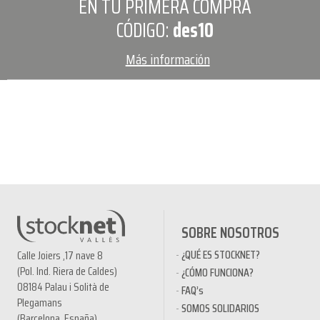
EN TU PRIMERA COMPRA
CÓDIGO:
des10
Más información
SOBRE NOSOTROS
¿QUÉ ES STOCKNET?
Calle Joiers ,17 nave 8
(Pol. Ind. Riera de Caldes)
¿CÓMO FUNCIONA?
08184 Palau i Solità de
FAQ’s
Plegamans
SOMOS SOLIDARIOS
(Barcelona, España)