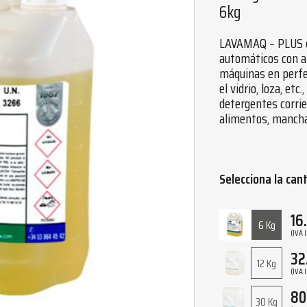
6kg
LAVAMAQ – PLUS es
automáticos con a
máquinas en perfec
el vidrio, loza, e
detergentes corrie
alimentos, manchas
Selecciona la can
16
6 Kg
(IVA 
32
12 Kg
(IVA 
80
30 Kg