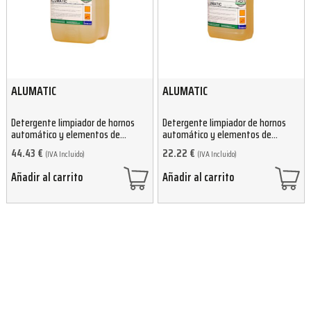
ALUMATIC
ALUMATIC
Detergente limpiador de hornos
Detergente limpiador de hornos
automático y elementos de
automático y elementos de
aluminio 12kg
aluminio 6kg
44.43
€
22.22
€
(IVA Incluido)
(IVA Incluido)
Añadir al carrito
Añadir al carrito