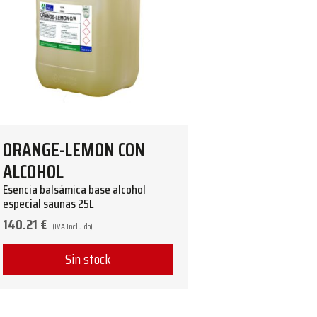
ORANGE-LEMON CON
ALCOHOL
Esencia balsámica base alcohol
especial saunas 25L
140.21
€
(IVA Incluido)
Sin stock