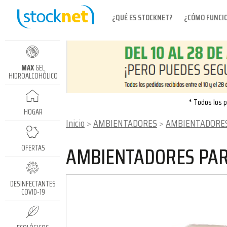
¿QUÉ ES STOCKNET?
¿CÓMO FUNCI
MAX
GEL
HIDROALCOHÓLICO
* Todos los p
HOGAR
Inicio
AMBIENTADORES
AMBIENTADORES P
AMBIENTADORES PA
OFERTAS
DESINFECTANTES
COVID-19