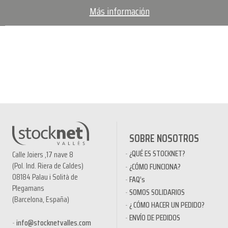
Más información
SOBRE NOSOTROS
¿QUÉ ES STOCKNET?
Calle Joiers ,17 nave 8
(Pol. Ind. Riera de Caldes)
¿CÓMO FUNCIONA?
08184 Palau i Solità de
FAQ’s
Plegamans
SOMOS SOLIDARIOS
(Barcelona, España)
¿ CÓMO HACER UN PEDIDO?
ENVÍO DE PEDIDOS
info@stocknetvalles.com