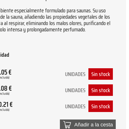
iente especialmente formulado para saunas. Su uso
 de la sauna, añadiendo las propiedades vegetales de los
a al respirar, eliminando los malos olores, purificando el
olo intensa y prolongadamente perfumado.
tidad
.05
€
UNIDADES
Sin stock
Incluido)
.08
€
UNIDADES
Sin stock
Incluido)
0.21
€
UNIDADES
Sin stock
Incluido)
Añadir a la cesta