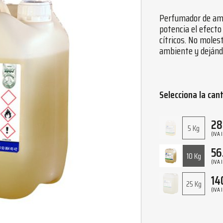
Perfumador de amb
potencia el efecto
cítricos. No molest
ambiente y dejánd
Selecciona la can
28
5 Kg
(IVA 
56
10 Kg
(IVA 
14
25 Kg
(IVA 