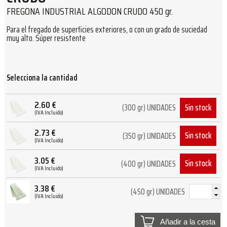
FREGONA INDUSTRIAL ALGODON CRUDO 450 gr.
Para el fregado de superficies exteriores, o con un grado de suciedad
muy alto.
Súper resistente
Selecciona la cantidad
2.60
€
Sin stock
(300 gr) UNIDADES
(IVA Incluido)
2.73
€
Sin stock
(350 gr) UNIDADES
(IVA Incluido)
3.05
€
Sin stock
(400 gr) UNIDADES
(IVA Incluido)
3.38
€
(450 gr) UNIDADES
(IVA Incluido)
Añadir a la cesta