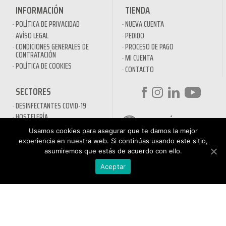
INFORMACIÓN
TIENDA
POLÍTICA DE PRIVACIDAD
NUEVA CUENTA
AVÍSO LEGAL
PEDIDO
CONDICIONES GENERALES DE
PROCESO DE PAGO
CONTRATACIÓN
MI CUENTA
POLÍTICA DE COOKIES
CONTACTO
SECTORES
DESINFECTANTES COVID-19
HOSTELERÍA
ATENCIÓN AL
AUTOMOCIÓN
CLIENTE
Usamos cookies para asegurar que te damos la mejor
NÁUTICA
900 897 890
experiencia en nuestra web. Si continúas usando este sitio,
MAQUINARIA PROFESIONAL
asumiremos que estás de acuerdo con ello.
Teléfono gratuito
LIMPIEZA URBANA
De lunes a viernes de 9h
Aceptar
a 17h
MANTENIMIENTO INDÚSTRIA
LIMPIEZA PARA EL HOGAR
QUÍMICOS DE LIMPIEZA
ECOLÓGICOS
TRATAMIENTOS DE AGUAS Y