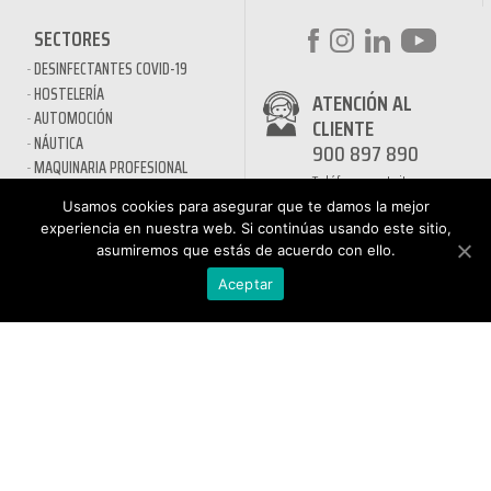
SECTORES
DESINFECTANTES COVID-19
HOSTELERÍA
ATENCIÓN AL
AUTOMOCIÓN
CLIENTE
NÁUTICA
900 897 890
MAQUINARIA PROFESIONAL
Teléfono gratuito
LIMPIEZA URBANA
De lunes a viernes de 9h
Usamos cookies para asegurar que te damos la mejor
a 17h
MANTENIMIENTO INDÚSTRIA
experiencia en nuestra web. Si continúas usando este sitio,
LIMPIEZA PARA EL HOGAR
asumiremos que estás de acuerdo con ello.
QUÍMICOS DE LIMPIEZA
Aceptar
ECOLÓGICOS
TRATAMIENTOS DE AGUAS Y
PISCINAS