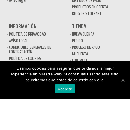
Aviso legal
MÉTODOS DE PAGO
PRODUCTOS EN OFERTA
BLOG DE STOCKNET
INFORMACIÓN
TIENDA
POLÍTICA DE PRIVACIDAD
NUEVA CUENTA
AVÍSO LEGAL
PEDIDO
CONDICIONES GENERALES DE
PROCESO DE PAGO
CONTRATACIÓN
MI CUENTA
POLÍTICA DE COOKIES
CONTACTO
Usamos cookies para asegurar que te damos la mejor
SECTORES
experiencia en nuestra web. Si continúas usando este sitio,
asumiremos que estás de acuerdo con ello.
DESINFECTANTES COVID-19
HOSTELERÍA
ATENCIÓN AL
Aceptar
AUTOMOCIÓN
CLIENTE
NÁUTICA
900 897 890
MAQUINARIA PROFESIONAL
Teléfono gratuito
LIMPIEZA URBANA
De lunes a viernes de 9h
a 17h
MANTENIMIENTO INDÚSTRIA
LIMPIEZA PARA EL HOGAR