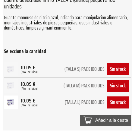
unidades
Guante monouso de nitrilo azul, indicado para manipulación alimentaria,
montajes industriales de piezas pequeñas, usos industriales o
domésticos, limpieza y mantenimiento.
Selecciona la cantidad
10.09
€
Sin stock
(TALLA S) PACK 100 UDS
(IVA Incluido)
10.09
€
Sin stock
(TALLA M) PACK 100 UDS
(IVA Incluido)
10.09
€
Sin stock
(TALLA L) PACK 100 UDS
(IVA Incluido)
Añadir a la cesta