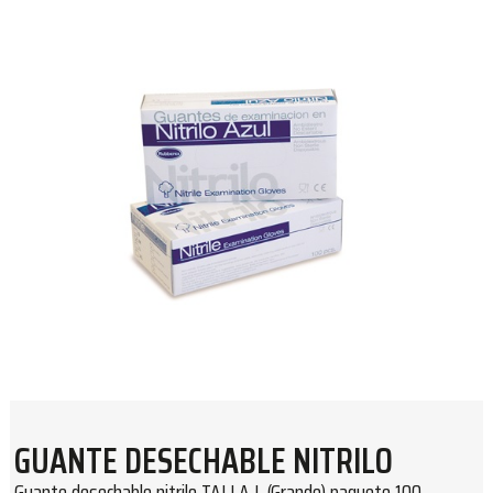
GUANTE DESECHABLE NITRILO
Guante desechable nitrilo TALLA L (Grande) paquete 100