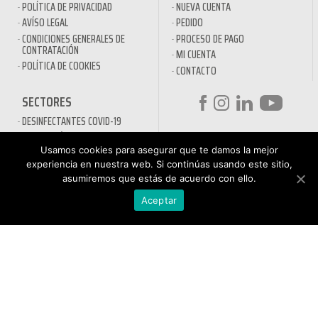
POLÍTICA DE PRIVACIDAD
NUEVA CUENTA
AVÍSO LEGAL
PEDIDO
CONDICIONES GENERALES DE
PROCESO DE PAGO
CONTRATACIÓN
MI CUENTA
POLÍTICA DE COOKIES
CONTACTO
SECTORES
DESINFECTANTES COVID-19
HOSTELERÍA
ATENCIÓN AL
Usamos cookies para asegurar que te damos la mejor
AUTOMOCIÓN
CLIENTE
experiencia en nuestra web. Si continúas usando este sitio,
NÁUTICA
900 897 890
asumiremos que estás de acuerdo con ello.
MAQUINARIA PROFESIONAL
Teléfono gratuito
LIMPIEZA URBANA
Aceptar
De lunes a viernes de 9h
a 17h
MANTENIMIENTO INDÚSTRIA
LIMPIEZA PARA EL HOGAR
QUÍMICOS DE LIMPIEZA
ECOLÓGICOS
TRATAMIENTOS DE AGUAS Y
PISCINAS