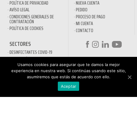
POLÍTICA DE PRIVACIDAD
NUEVA CUENTA
AVÍSO LEGAL
PEDIDO
CONDICIONES GENERALES DE
PROCESO DE PAGO
CONTRATACIÓN
MI CUENTA
POLÍTICA DE COOKIES
CONTACTO
SECTORES
DESINFECTANTES COVID-19
HOSTELERÍA
ATENCIÓN AL
Usamos cookies para asegurar que te damos la mejor
AUTOMOCIÓN
CLIENTE
experiencia en nuestra web. Si continúas usando este sitio,
NÁUTICA
900 897 890
asumiremos que estás de acuerdo con ello.
MAQUINARIA PROFESIONAL
Teléfono gratuito
LIMPIEZA URBANA
Aceptar
De lunes a viernes de 9h
a 17h
MANTENIMIENTO INDÚSTRIA
LIMPIEZA PARA EL HOGAR
QUÍMICOS DE LIMPIEZA
ECOLÓGICOS
TRATAMIENTOS DE AGUAS Y
PISCINAS