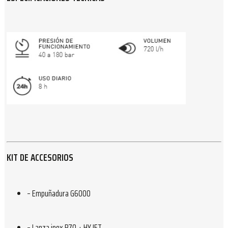
KIT DE ACCESORIOS
– Empuñadura G6000
– Lanza inox P70 + HY.JET