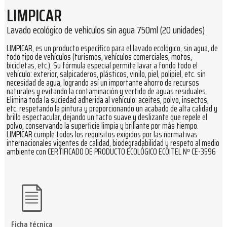
LIMPICAR
Lavado ecológico de vehículos sin agua 750ml (20 unidades)
LIMPICAR, es un producto específico para el lavado ecológico, sin agua, de
todo tipo de vehículos (turismos, vehículos comerciales, motos,
bicicletas, etc.). Su fórmula especial permite lavar a fondo todo el
vehículo: exterior, salpicaderos, plásticos, vinilo, piel, polipiel, etc. sin
necesidad de agua, logrando así un importante ahorro de recursos
naturales y evitando la contaminación y vertido de aguas residuales.
Elimina toda la suciedad adherida al vehículo: aceites, polvo, insectos,
etc. respetando la pintura y proporcionando un acabado de alta calidad y
brillo espectacular, dejando un tacto suave y deslizante que repele el
polvo, conservando la superficie limpia y brillante por más tiempo.
LIMPICAR cumple todos los requisitos exigidos por las normativas
internacionales vigentes de calidad, biodegradabilidad y respeto al medio
ambiente con CERTIFICADO DE PRODUCTO ECOLÓGICO ECOITEL Nº CE-3596
Ficha técnica