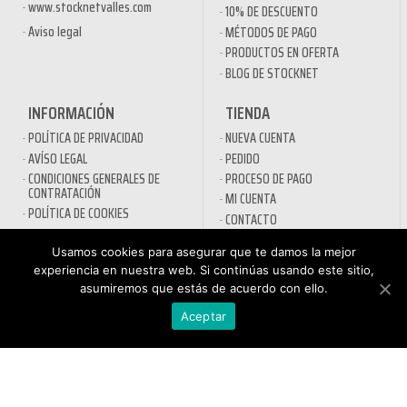
www.stocknetvalles.com
10% DE DESCUENTO
Aviso legal
MÉTODOS DE PAGO
PRODUCTOS EN OFERTA
BLOG DE STOCKNET
INFORMACIÓN
TIENDA
POLÍTICA DE PRIVACIDAD
NUEVA CUENTA
AVÍSO LEGAL
PEDIDO
CONDICIONES GENERALES DE
PROCESO DE PAGO
CONTRATACIÓN
MI CUENTA
POLÍTICA DE COOKIES
CONTACTO
Usamos cookies para asegurar que te damos la mejor
SECTORES
experiencia en nuestra web. Si continúas usando este sitio,
DESINFECTANTES COVID-19
asumiremos que estás de acuerdo con ello.
HOSTELERÍA
ATENCIÓN AL
Aceptar
AUTOMOCIÓN
CLIENTE
NÁUTICA
900 897 890
MAQUINARIA PROFESIONAL
Teléfono gratuito
LIMPIEZA URBANA
De lunes a viernes de 9h
a 17h