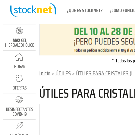
¿QUÉ ES STOCKNET?
¿CÓMO FUNCI
MAX
GEL
HIDROALCOHÓLICO
* Todos los p
HOGAR
Inicio
ÚTILES
ÚTILES PARA CRISTALES (LÍNEA PULEX)
ÚTILES PARA CRISTAL
OFERTAS
DESINFECTANTES
COVID-19