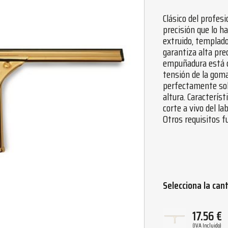
Clásico del profesi
precisión que lo ha
extruido, templado
garantiza alta prec
empuñadura está co
tensión de la goma 
perfectamente sob
altura. Característ
corte a vivo del la
Otros requisitos f
Selecciona la can
17.56
€
(IVA Incluido)