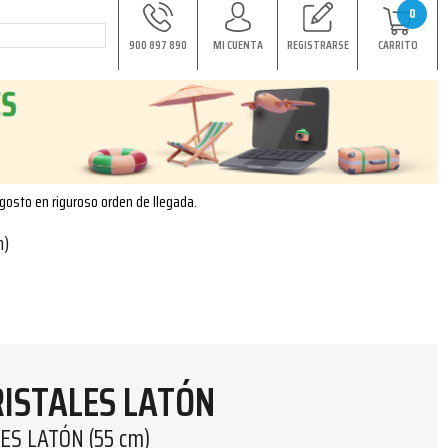
0
900 897 890
MI CUENTA
REGISTRARSE
CARRITO
agosto en riguroso orden de llegada.
m)
RISTALES LATÓN
ES LATÓN (55 cm)