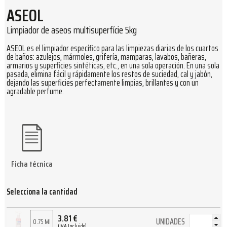
ASEOL
Limpiador de aseos multisuperfície 5kg
ASEOL es el limpiador específico para las limpiezas diarias de los cuartos
de baños: azulejos, mármoles, grifería, mamparas, lavabos, bañeras,
armarios y superficies sintéticas, etc., en una sola operación. En una sola
pasada, elimina fácil y rápidamente los restos de suciedad, cal y jabón,
dejando las superficies perfectamente limpias, brillantes y con un
agradable perfume.
Ficha técnica
Selecciona la cantidad
3.81
€
UNIDADES
0.75 Ml
(IVA Incluido)