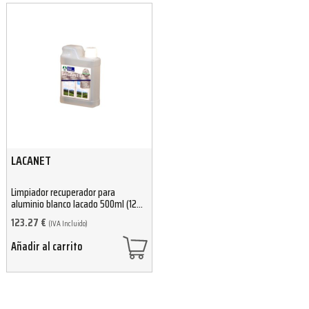
LACANET
Limpiador recuperador para
aluminio blanco lacado 500ml (12
unidades)
123.27
€
(IVA Incluido)
Añadir al carrito