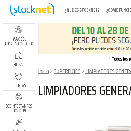
¿QUÉ ES STOCKNET?
¿CÓMO FUNCI
MAX
GEL
HIDROALCOHÓLICO
* Todos los p
HOGAR
Inicio
SUPERFICIES
LIMPIADORES GENERALES DE SUPE
LIMPIADORES GENERA
OFERTAS
DESINFECTANTES
COVID-19