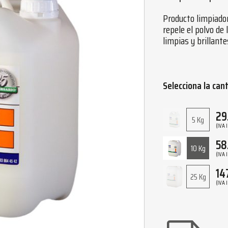
Producto limpiador
repele el polvo de
limpias y brillante
Selecciona la can
29
5 Kg
(IVA 
58
10 Kg
(IVA 
14
25 Kg
(IVA 