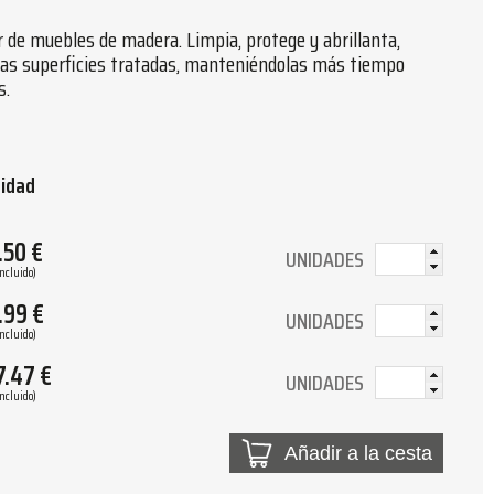
 de muebles de madera. Limpia, protege y abrillanta,
 las superficies tratadas, manteniéndolas más tiempo
s.
tidad
.50
€
UNIDADES
Incluido)
.99
€
UNIDADES
Incluido)
7.47
€
UNIDADES
Incluido)
Añadir a la cesta