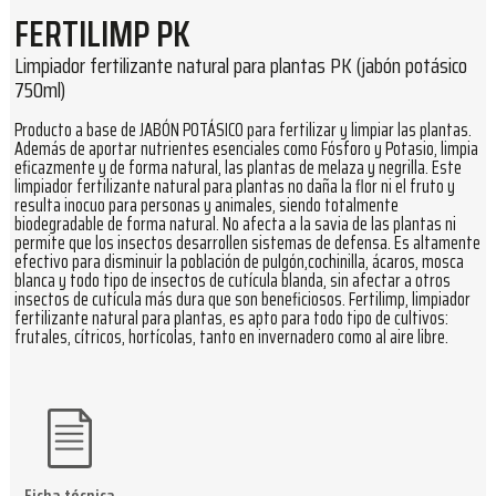
FERTILIMP PK
Limpiador fertilizante natural para plantas PK (jabón potásico
750ml)
Producto a base de JABÓN POTÁSICO para fertilizar y limpiar las plantas.
Además de aportar nutrientes esenciales como Fósforo y Potasio, limpia
eficazmente y de forma natural, las plantas de melaza y negrilla. Este
limpiador fertilizante natural para plantas no daña la flor ni el fruto y
resulta inocuo para personas y animales, siendo totalmente
biodegradable de forma natural. No afecta a la savia de las plantas ni
permite que los insectos desarrollen sistemas de defensa. Es altamente
efectivo para disminuir la población de pulgón,cochinilla, ácaros, mosca
blanca y todo tipo de insectos de cutícula blanda, sin afectar a otros
insectos de cutícula más dura que son beneficiosos. Fertilimp, limpiador
fertilizante natural para plantas, es apto para todo tipo de cultivos:
frutales, cítricos, hortícolas, tanto en invernadero como al aire libre.
Ficha técnica