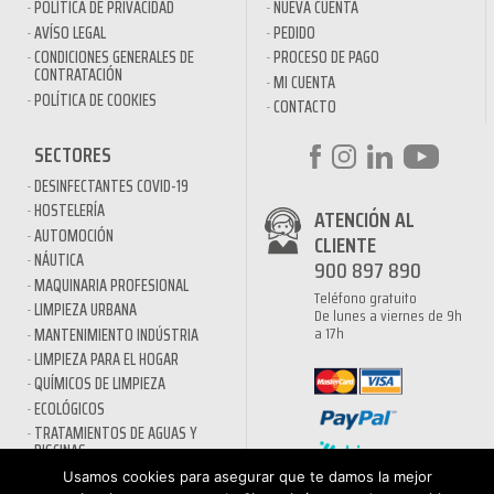
POLÍTICA DE PRIVACIDAD
NUEVA CUENTA
AVÍSO LEGAL
PEDIDO
CONDICIONES GENERALES DE
PROCESO DE PAGO
CONTRATACIÓN
MI CUENTA
POLÍTICA DE COOKIES
CONTACTO
SECTORES
DESINFECTANTES COVID-19
HOSTELERÍA
ATENCIÓN AL
AUTOMOCIÓN
CLIENTE
NÁUTICA
900 897 890
MAQUINARIA PROFESIONAL
Teléfono gratuito
LIMPIEZA URBANA
De lunes a viernes de 9h
a 17h
MANTENIMIENTO INDÚSTRIA
LIMPIEZA PARA EL HOGAR
QUÍMICOS DE LIMPIEZA
ECOLÓGICOS
TRATAMIENTOS DE AGUAS Y
PISCINAS
Usamos cookies para asegurar que te damos la mejor