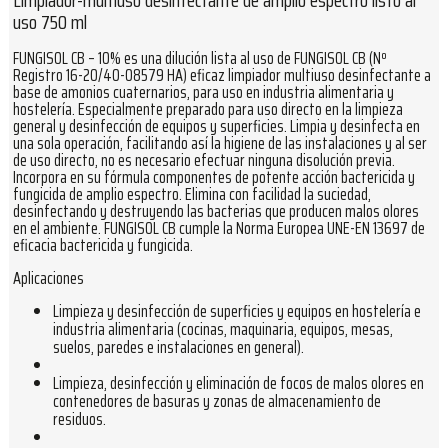
Limpiador-multiuso desinfectante de amplio espectro listo al
uso 750 ml
FUNGISOL CB – 10% es una dilución lista al uso de FUNGISOL CB (Nº
Registro 16-20/40-08579 HA) eficaz limpiador multiuso desinfectante a
base de amonios cuaternarios, para uso en industria alimentaria y
hostelería. Especialmente preparado para uso directo en la limpieza
general y desinfección de equipos y superficies. Limpia y desinfecta en
una sola operación, facilitando así la higiene de las instalaciones y al ser
de uso directo, no es necesario efectuar ninguna disolución previa.
Incorpora en su fórmula componentes de potente acción bactericida y
fungicida de amplio espectro. Elimina con facilidad la suciedad,
desinfectando y destruyendo las bacterias que producen malos olores
en el ambiente. FUNGISOL CB cumple la Norma Europea UNE-EN 13697 de
eficacia bactericida y fungicida.
Aplicaciones
Limpieza y desinfección de superficies y equipos en hostelería e
industria alimentaria (cocinas, maquinaria, equipos, mesas,
suelos, paredes e instalaciones en general).
Limpieza, desinfección y eliminación de focos de malos olores en
contenedores de basuras y zonas de almacenamiento de
residuos.