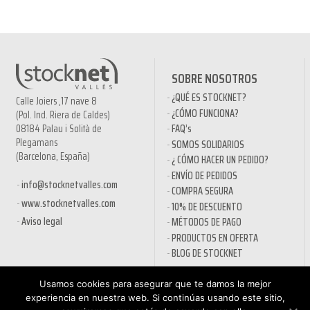
SOBRE NOSOTROS
¿QUÉ ES STOCKNET?
Calle Joiers ,17 nave 8
¿CÓMO FUNCIONA?
(Pol. Ind. Riera de Caldes)
08184 Palau i Solità de
FAQ’s
Plegamans
SOMOS SOLIDARIOS
(Barcelona, España)
¿ CÓMO HACER UN PEDIDO?
ENVÍO DE PEDIDOS
info@stocknetvalles.com
COMPRA SEGURA
www.stocknetvalles.com
10% DE DESCUENTO
Aviso legal
MÉTODOS DE PAGO
PRODUCTOS EN OFERTA
BLOG DE STOCKNET
INFORMACIÓN
TIENDA
Usamos cookies para asegurar que te damos la mejor
experiencia en nuestra web. Si continúas usando este sitio,
POLÍTICA DE PRIVACIDAD
NUEVA CUENTA