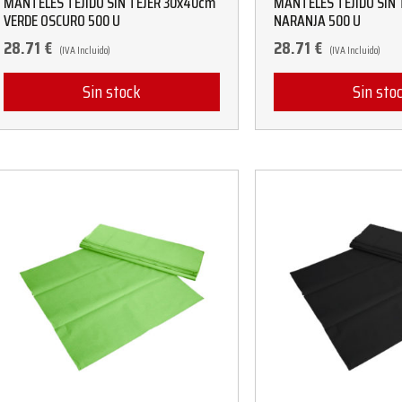
MANTELES TEJIDO SIN TEJER 30x40cm
MANTELES TEJIDO SIN 
VERDE OSCURO 500 U
NARANJA 500 U
28.71
€
28.71
€
(IVA Incluido)
(IVA Incluido)
Sin stock
Sin sto