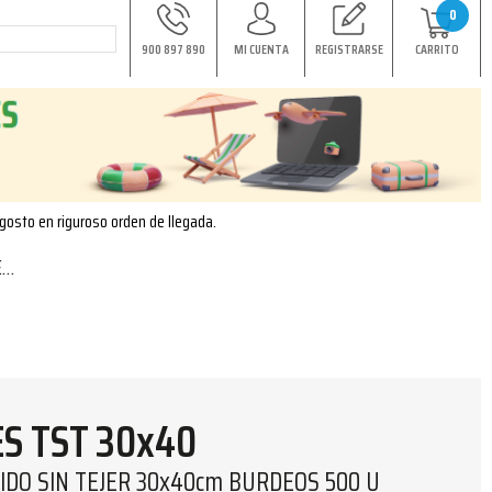
0
900 897 890
MI CUENTA
REGISTRARSE
CARRITO
agosto en riguroso orden de llegada.
U
S TST 30x40
IDO SIN TEJER 30x40cm BURDEOS 500 U