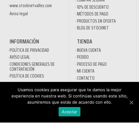
COMPRA SEGURA
www.stocknetvalles.com
10% DE DESCUENTO
Aviso legal
MÉTODOS DE PAGO
PRODUCTOS EN OFERTA
BLOG DE STOCKNET
INFORMACIÓN
TIENDA
POLÍTICA DE PRIVACIDAD
NUEVA CUENTA
AVÍSO LEGAL
PEDIDO
CONDICIONES GENERALES DE
PROCESO DE PAGO
CONTRATACIÓN
MI CUENTA
POLÍTICA DE COOKIES
CONTACTO
SECTORES
Usamos cookies para asegurar que te damos la mejor
experiencia en nuestra web. Si continúas usando este sitio,
DESINFECTANTES COVID-19
asumiremos que estás de acuerdo con ello.
HOSTELERÍA
ATENCIÓN AL
Aceptar
AUTOMOCIÓN
CLIENTE
NÁUTICA
900 897 890
MAQUINARIA PROFESIONAL
Teléfono gratuito
LIMPIEZA URBANA
De lunes a viernes de 9h