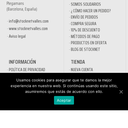
Plegamans
SOMOS SOLIDARIOS
(Barcelona, España)
¿ CÓMO HACER UN PEDIDO?
ENVÍO DE PEDIDOS
info@stocknetvalles.com
COMPRA SEGURA
www.stocknetvalles.com
10% DE DESCUENTO
Aviso legal
MÉTODOS DE PAGO
PRODUCTOS EN OFERTA
BLOG DE STOCKNET
INFORMACIÓN
TIENDA
POLÍTICA DE PRIVACIDAD
NUEVA CUENTA
AVÍSO LEGAL
PEDIDO
Usamos cookies para asegurar que te damos la mejor
CONDICIONES GENERALES DE
PROCESO DE PAGO
experiencia en nuestra web. Si continúas usando este sitio,
CONTRATACIÓN
MI CUENTA
asumiremos que estás de acuerdo con ello.
POLÍTICA DE COOKIES
CONTACTO
Aceptar
SECTORES
DESINFECTANTES COVID-19
HOSTELERÍA
ATENCIÓN AL