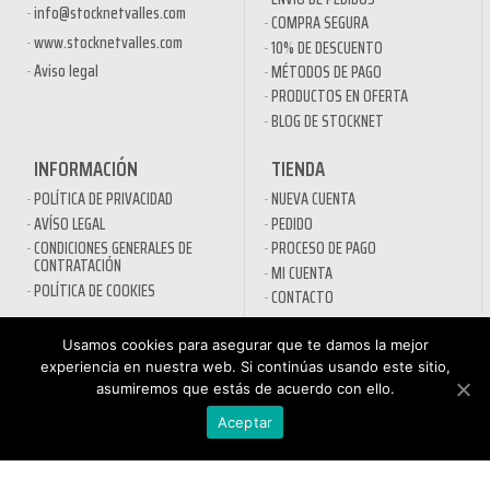
info@stocknetvalles.com
COMPRA SEGURA
www.stocknetvalles.com
10% DE DESCUENTO
Aviso legal
MÉTODOS DE PAGO
PRODUCTOS EN OFERTA
BLOG DE STOCKNET
INFORMACIÓN
TIENDA
POLÍTICA DE PRIVACIDAD
NUEVA CUENTA
AVÍSO LEGAL
PEDIDO
CONDICIONES GENERALES DE
PROCESO DE PAGO
CONTRATACIÓN
MI CUENTA
POLÍTICA DE COOKIES
CONTACTO
SECTORES
Usamos cookies para asegurar que te damos la mejor
experiencia en nuestra web. Si continúas usando este sitio,
DESINFECTANTES COVID-19
asumiremos que estás de acuerdo con ello.
HOSTELERÍA
ATENCIÓN AL
Aceptar
AUTOMOCIÓN
CLIENTE
NÁUTICA
900 897 890
MAQUINARIA PROFESIONAL
Teléfono gratuito