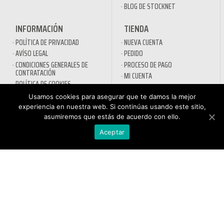
BLOG DE STOCKNET
INFORMACIÓN
TIENDA
POLÍTICA DE PRIVACIDAD
NUEVA CUENTA
AVÍSO LEGAL
PEDIDO
CONDICIONES GENERALES DE
PROCESO DE PAGO
CONTRATACIÓN
MI CUENTA
POLÍTICA DE COOKIES
CONTACTO
Usamos cookies para asegurar que te damos la mejor
SECTORES
experiencia en nuestra web. Si continúas usando este sitio,
asumiremos que estás de acuerdo con ello.
DESINFECTANTES COVID-19
Aceptar
HOSTELERÍA
ATENCIÓN AL
AUTOMOCIÓN
CLIENTE
NÁUTICA
900 897 890
MAQUINARIA PROFESIONAL
Teléfono gratuito
LIMPIEZA URBANA
De lunes a viernes de 9h
a 17h
MANTENIMIENTO INDÚSTRIA
LIMPIEZA PARA EL HOGAR
QUÍMICOS DE LIMPIEZA