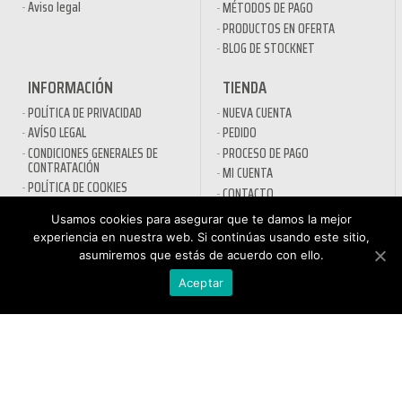
Aviso legal
MÉTODOS DE PAGO
PRODUCTOS EN OFERTA
BLOG DE STOCKNET
INFORMACIÓN
TIENDA
POLÍTICA DE PRIVACIDAD
NUEVA CUENTA
AVÍSO LEGAL
PEDIDO
CONDICIONES GENERALES DE
PROCESO DE PAGO
CONTRATACIÓN
MI CUENTA
POLÍTICA DE COOKIES
CONTACTO
Usamos cookies para asegurar que te damos la mejor
SECTORES
experiencia en nuestra web. Si continúas usando este sitio,
asumiremos que estás de acuerdo con ello.
DESINFECTANTES COVID-19
HOSTELERÍA
ATENCIÓN AL
Aceptar
AUTOMOCIÓN
CLIENTE
NÁUTICA
900 897 890
MAQUINARIA PROFESIONAL
Teléfono gratuito
LIMPIEZA URBANA
De lunes a viernes de 9h
a 17h
MANTENIMIENTO INDÚSTRIA
LIMPIEZA PARA EL HOGAR