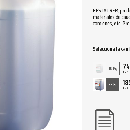
RESTAURER, product
materiales de cau
camiones, etc. Pro
Selecciona la can
74
10 Kg
(IVA 
18
25 Kg
(IVA 