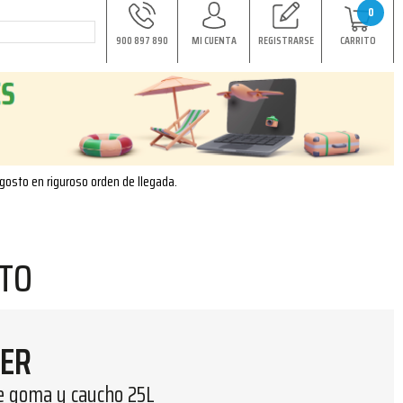
0
900 897 890
MI CUENTA
REGISTRARSE
CARRITO
agosto en riguroso orden de llegada.
NTO
ER
e goma y caucho 25L