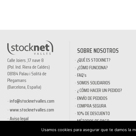
SOBRE NOSOTROS
¿QUÉ ES STOCKNET?
Calle Joiers ,17 nave 8
(Pol. Ind. Riera de Caldes)
¿CÓMO FUNCIONA?
08184 Palau i Solità de
FAQ’s
Plegamans
SOMOS SOLIDARIOS
(Barcelona, España)
¿ CÓMO HACER UN PEDIDO?
ENVÍO DE PEDIDOS
info@stocknetvalles.com
COMPRA SEGURA
www.stocknetvalles.com
10% DE DESCUENTO
Aviso legal
MÉTODOS DE PAGO
PRODUCTOS EN OFERTA
Usamos cookies para asegurar que te damos la me