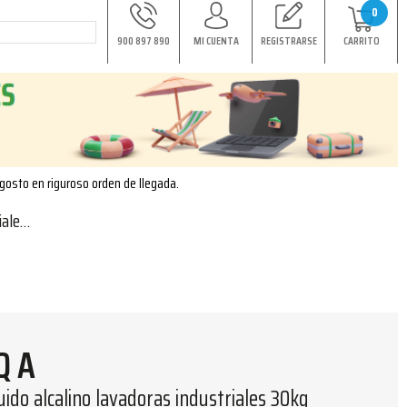
0
900 897 890
MI CUENTA
REGISTRARSE
CARRITO
agosto en riguroso orden de llegada.
30kg
Q A
ido alcalino lavadoras industriales 30kg