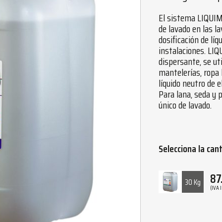
El sistema LIQUIM
de lavado en las 
dosificación de lí
instalaciones. LIQ
dispersante, se uti
mantelerías, ropa
líquido neutro de 
Para lana, seda y 
único de lavado.
Selecciona la can
87
30 Kg
(IVA 