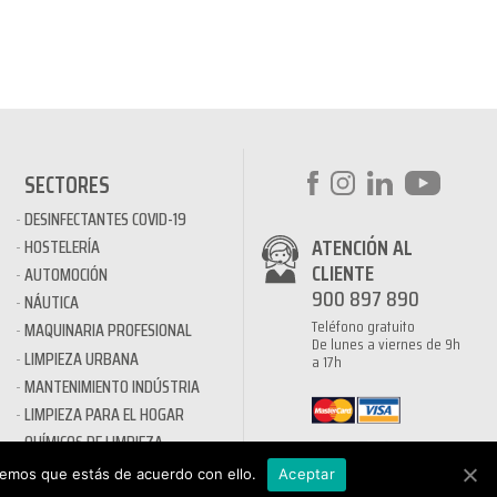
SECTORES
DESINFECTANTES COVID-19
ATENCIÓN AL
HOSTELERÍA
CLIENTE
AUTOMOCIÓN
900 897 890
NÁUTICA
Teléfono gratuito
MAQUINARIA PROFESIONAL
De lunes a viernes de 9h
LIMPIEZA URBANA
a 17h
MANTENIMIENTO INDÚSTRIA
LIMPIEZA PARA EL HOGAR
QUÍMICOS DE LIMPIEZA
ECOLÓGICOS
remos que estás de acuerdo con ello.
Aceptar