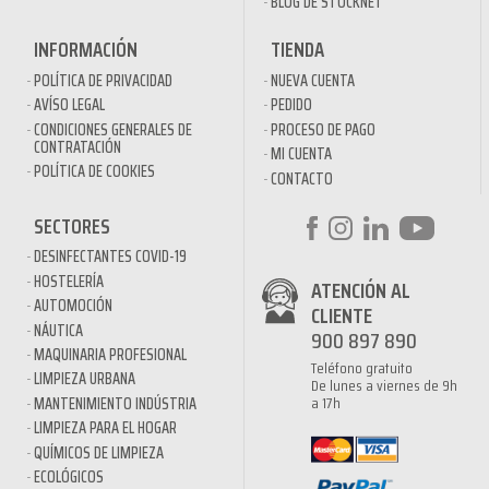
BLOG DE STOCKNET
INFORMACIÓN
TIENDA
POLÍTICA DE PRIVACIDAD
NUEVA CUENTA
AVÍSO LEGAL
PEDIDO
CONDICIONES GENERALES DE
PROCESO DE PAGO
CONTRATACIÓN
MI CUENTA
POLÍTICA DE COOKIES
CONTACTO
SECTORES
DESINFECTANTES COVID-19
HOSTELERÍA
ATENCIÓN AL
AUTOMOCIÓN
CLIENTE
NÁUTICA
900 897 890
MAQUINARIA PROFESIONAL
Teléfono gratuito
LIMPIEZA URBANA
De lunes a viernes de 9h
a 17h
MANTENIMIENTO INDÚSTRIA
LIMPIEZA PARA EL HOGAR
QUÍMICOS DE LIMPIEZA
ECOLÓGICOS