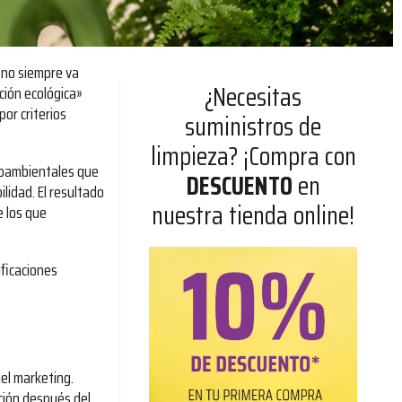
e no siempre va
¿Necesitas
ción ecológica»
or criterios
suministros de
limpieza? ¡Compra con
ioambientales que
DESCUENTO
en
lidad. El resultado
nuestra tienda online!
e los que
ificaciones
el marketing.
ación después del