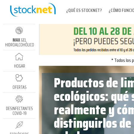
¿QUÉ ES STOCKNET?
¿CÓMO FUNCI
MAX
GEL
HIDROALCOHÓLICO
* Todos los p
HOGAR
Productos de li
OFERTAS
ecológicos: qué 
realmente y có
DESINFECTANTES
COVID-19
distinguirlos de