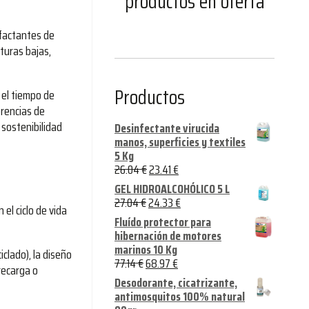
productos en oferta
rfactantes de
turas bajas,
Productos
 el tiempo de
erencias de
 sostenibilidad
Desinfectante virucida
manos, superficies y textiles
5 Kg
26.04
€
23.41
€
GEL HIDROALCOHÓLICO 5 L
27.04
€
24.33
€
 el ciclo de vida
Fluído protector para
hibernación de motores
marinos 10 Kg
iclado), la diseño
77.14
€
68.97
€
recarga o
Desodorante, cicatrizante,
antimosquitos 100% natural