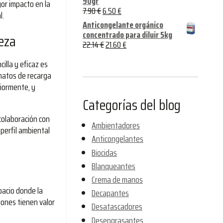
90gr
or impacto en la
7.90
€
6.50
€
l.
Anticongelante orgánico
concentrado para diluir 5kg
eza
22.14
€
21.60
€
illa y eficaz es
rmatos de recarga
iormente, y
Categorías del blog
colaboración con
Ambientadores
perfil ambiental
Anticongelantes
Biocidas
Blanqueantes
Crema de manos
pacio donde la
Decapantes
iones tienen valor
Desatascadores
Desengrasantes