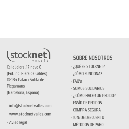
SOBRE NOSOTROS
¿QUÉ ES STOCKNET?
Calle Joiers ,17 nave 8
(Pol. Ind. Riera de Caldes)
¿CÓMO FUNCIONA?
08184 Palau i Solità de
FAQ’s
Plegamans
SOMOS SOLIDARIOS
(Barcelona, España)
¿ CÓMO HACER UN PEDIDO?
ENVÍO DE PEDIDOS
info@stocknetvalles.com
COMPRA SEGURA
www.stocknetvalles.com
10% DE DESCUENTO
Aviso legal
MÉTODOS DE PAGO