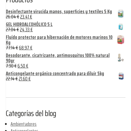
Desinfectante virucida manos, superficies y textiles 5 Kg
26.04
€
23.41
€
GEL HIDROALCOHÓLICO 5 L
27.04
€
24.33
€
Fluído protector para hibernación de motores marinos 10
Kg
77.14
€
68.97
€
Desodorante, cicatrizante, antimosquitos 100% natural
90gr
7.90
€
6.50
€
Anticongelante orgánico concentrado para diluir 5kg
22.14
€
21.60
€
Categorías del blog
Ambientadores