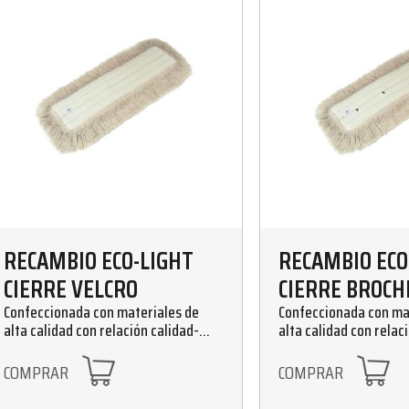
RECAMBIO ECO-LIGHT
RECAMBIO ECO
CIERRE VELCRO
CIERRE BROCH
Confeccionada con materiales de
Confeccionada con ma
alta calidad con relación calidad-
alta calidad con relac
precio muy ajustada. Recambios de
precio muy ajustada.
15 cm de anchura. Cierre de velcro.
15 cm de anchura. Cier
COMPRAR
COMPRAR
Disponible en tamaños de 35, 45, 60,
Disponible en tamaños 
75, 100, 125 y 150 cm.
75, 100, 125 y 150 cm.