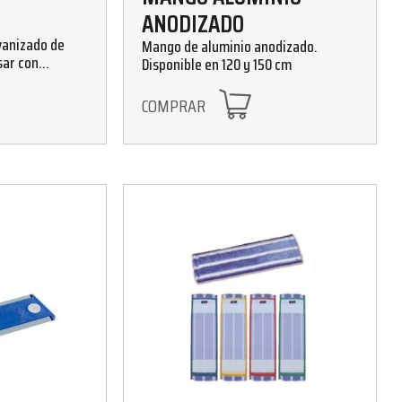
ANODIZADO
vanizado de
Mango de aluminio anodizado.
sar con
Disponible en 120 y 150 cm
 anchura,
s BIG.
COMPRAR
 de 45, 60, 75