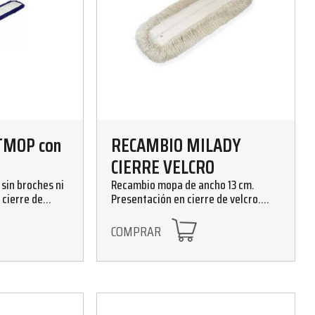
TMOP con
RECAMBIO MILADY
CIERRE VELCRO
sin broches ni
Recambio mopa de ancho 13 cm.
 cierre de
Presentación en cierre de velcro.
able. Ligero y
Tamaños : 25, 35, 40, 45, 60, 75, 100
cm
COMPRAR