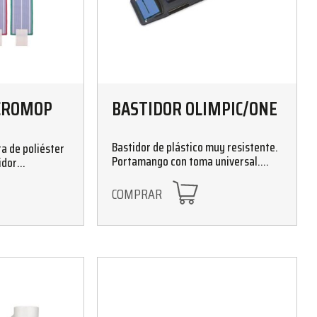
CROMOP
BASTIDOR OLIMPIC/ONE
Bastidor de plástico muy resistente.
a de poliéster
Portamango con toma universal.
idor
Para mopas Micronet o Micromop
Petaca. Tamaño: 40x11
COMPRAR