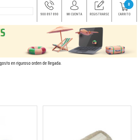
0
900 897 890
MI CUENTA
REGISTRARSE
CARRITO
agosto en riguroso orden de llegada.