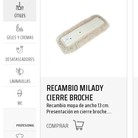
ÚTILES
GELES Y CREMAS
DESATASCADORES
LAVAVAJILLAS
RECAMBIO MILADY
CIERRE BROCHE
WC
Recambio mopa de ancho 13 cm.
Presentación en cierre broche.
Tamaños : 25, 35, 40, 45, 60, 75, 100
cm
COMPRAR
PROFESIONAL