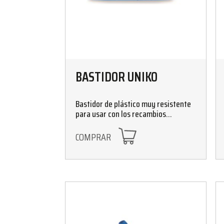
BASTIDOR UNIKO
Bastidor de plástico muy resistente
para usar con los recambios
Micromop Petaca. Tamaño: 40cm x
11cm
COMPRAR