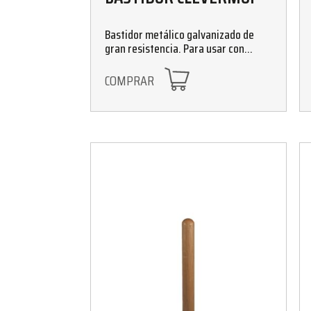
Bastidor metálico galvanizado de
gran resistencia. Para usar con
recambios de 15 cm de anchura,
compatibles con mopas ECO-LIGHT y
COMPRAR
CLEVERMOP. Disponible en tamaños
de 35, 45, 60, 75, 100, 125 y 150 cm