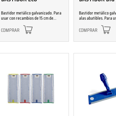
Bastidor metálico galvanizado. Para
Bastidor metálico gal
usar con recambios de 15 cm de
alas abatibles. Para u
anchura, compatibles con mopas
recambios de 16 cm de
ECO-LIGHT y CLEVERMOP. Disponible
compatibles con mopa
COMPRAR
COMPRAR
en tamaños de 35 y 45 cm
Disponible en tamaños
y 100 cm