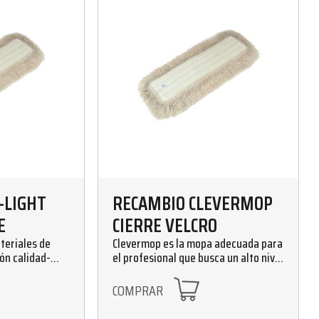
-LIGHT
RECAMBIO CLEVERMOP
E
CIERRE VELCRO
teriales de
Clevermop es la mopa adecuada para
ión calidad-
el profesional que busca un alto nivel
 Recambios de
de rendimiento. Recambios de 15 cm
re de broche.
de anchura. Cierre de velcro.
COMPRAR
de 35, 45, 60,
Disponible en tamaños de 35, 45, 60,
75, 100, 125 y 150 cm