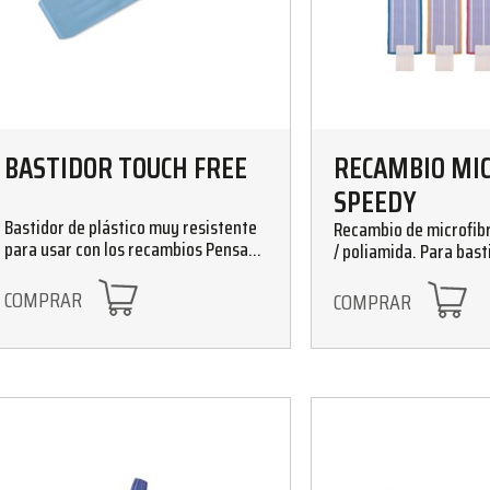
BASTIDOR TOUCH FREE
RECAMBIO MI
SPEEDY
Bastidor de plástico muy resistente
Recambio de microfibr
para usar con los recambios Pensado
/ poliamida. Para bast
para trabajar con las mopas
OLIMPIC/ONE
Micronet y Micromop Petaca.
COMPRAR
COMPRAR
Tamaños 40x11 cm