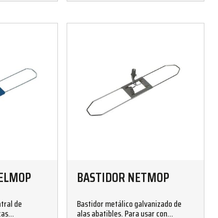
CELMOP
BASTIDOR NETMOP
tral de
Bastidor metálico galvanizado de
cas
alas abatibles. Para usar con