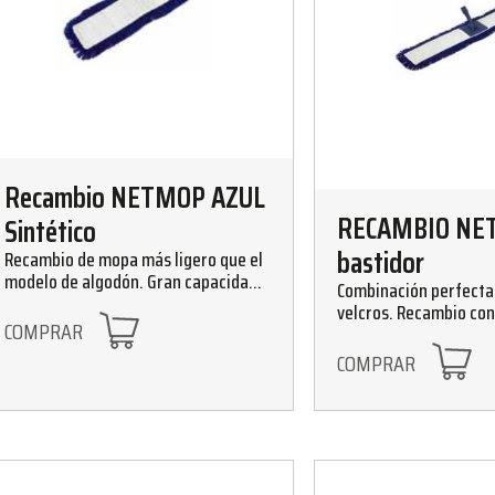
Recambio NETMOP AZUL
RECAMBIO NE
Sintético
bastidor
Recambio de mopa más ligero que el
modelo de algodón. Gran capacidad
Combinación perfecta 
de secado, ràpido y con una gran
velcros. Recambio con
durabilidad.
COMPRAR
petaca y bastidor pleg
duradero.
COMPRAR