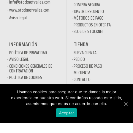
info@stocknetvalles.com
COMPRA SEGURA
www.stocknetvalles.com
10% DE DESCUENTO
Aviso legal
MÉTODOS DE PAGO
PRODUCTOS EN OFERTA
BLOG DE STOCKNET
INFORMACIÓN
TIENDA
POLÍTICA DE PRIVACIDAD
NUEVA CUENTA
AVÍSO LEGAL
PEDIDO
CONDICIONES GENERALES DE
PROCESO DE PAGO
CONTRATACIÓN
MI CUENTA
POLÍTICA DE COOKIES
CONTACTO
SECTORES
Usamos cookies para asegurar que te damos la mejor
experiencia en nuestra web. Si continúas usando este sitio,
DESINFECTANTES COVID-19
asumiremos que estás de acuerdo con ello.
HOSTELERÍA
ATENCIÓN AL
Aceptar
AUTOMOCIÓN
CLIENTE
NÁUTICA
900 897 890
MAQUINARIA PROFESIONAL
Teléfono gratuito