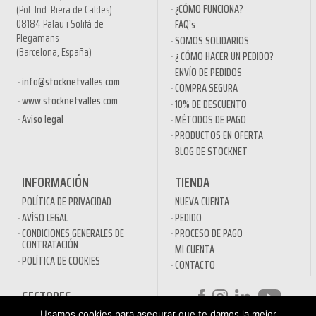
¿CÓMO FUNCIONA?
(Pol. Ind. Riera de Caldes)
08184 Palau i Solità de
FAQ’s
Plegamans
SOMOS SOLIDARIOS
(Barcelona, España)
¿ CÓMO HACER UN PEDIDO?
ENVÍO DE PEDIDOS
info@stocknetvalles.com
COMPRA SEGURA
www.stocknetvalles.com
10% DE DESCUENTO
Aviso legal
MÉTODOS DE PAGO
PRODUCTOS EN OFERTA
BLOG DE STOCKNET
INFORMACIÓN
TIENDA
POLÍTICA DE PRIVACIDAD
NUEVA CUENTA
AVÍSO LEGAL
PEDIDO
CONDICIONES GENERALES DE
PROCESO DE PAGO
CONTRATACIÓN
MI CUENTA
POLÍTICA DE COOKIES
CONTACTO
SECTORES
DESINFECTANTES COVID-19
Usamos cookies para asegurar que te damos la mejor