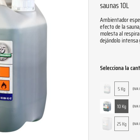
saunas 10L
Ambientador espec
efecto de la sauna
molesta al respira
dejándolo intensa
Selecciona la can
5 Kg
(IVA 
10 Kg
(IVA 
25 Kg
(IVA 