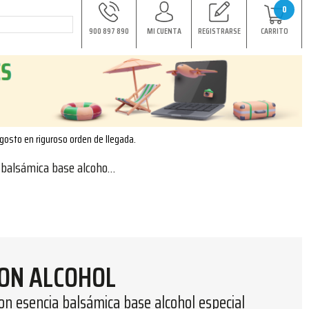
0
900 897 890
MI CUENTA
REGISTRARSE
CARRITO
agosto en riguroso orden de llegada.
ase alcohol especial saunas 10L
ON ALCOHOL
n esencia balsámica base alcohol especial