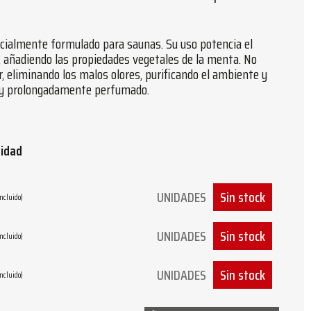
ialmente formulado para saunas. Su uso potencia el
, añadiendo las propiedades vegetales de la menta. No
r, eliminando los malos olores, purificando el ambiente y
 y prolongadamente perfumado.
tidad
UNIDADES
Sin stock
Incluido)
UNIDADES
Sin stock
Incluido)
UNIDADES
Sin stock
Incluido)