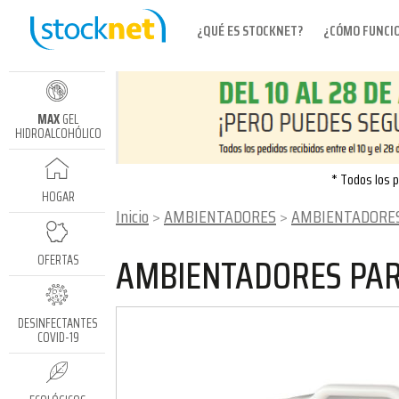
¿QUÉ ES STOCKNET?
¿CÓMO FUNCI
MAX
GEL
HIDROALCOHÓLICO
* Todos los p
HOGAR
Inicio
AMBIENTADORES
AMBIENTADORES P
AMBIENTADORES PA
OFERTAS
DESINFECTANTES
COVID-19