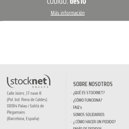
CÓDIGO:
des10
Más información
SOBRE NOSOTROS
¿QUÉ ES STOCKNET?
Calle Joiers ,17 nave 8
(Pol. Ind. Riera de Caldes)
¿CÓMO FUNCIONA?
08184 Palau i Solità de
FAQ’s
Plegamans
SOMOS SOLIDARIOS
(Barcelona, España)
¿ CÓMO HACER UN PEDIDO?
ENVÍO DE PEDIDOS