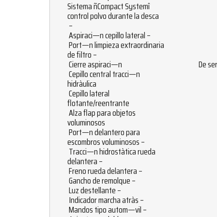
Sistema ñCompact Systemî
control polvo durante la desca
–
Aspiraci—n cepillo lateral –
Port—n limpieza extraordinaria
de filtro –
Cierre aspiraci—n
De ser
Cepillo central tracci—n
hidràulica
Cepillo lateral
flotante/reentrante
Alza flap para objetos
voluminosos
Port—n delantero para
escombros voluminosos –
Tracci—n hidrostàtica rueda
delantera –
Freno rueda delantera –
Gancho de remolque –
Luz destellante –
Indicador marcha atràs –
Mandos tipo autom—vil –