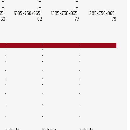
–
–
–
–
–
–
65
1285x750x965
1285x750x965
1285x750x965
60
62
77
79
´
´
´
´
´
´
´
´
´
´
´
´
´
´
´
´
´
´
´
´
´
´
´
´
´
´
´
´
´
´
Incluido
Incluido
Incluido