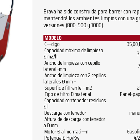
Brava ha sido construida para barrer con rapi
mantendrá los ambientes limpios con una gra
versiones (800, 900 y 1000).
MODELO
C—digo
35,00,
Capacidad màxima de limpieza
3
Ð m2/h
Ancho de limpieza con cepillo
lateral -mm
Ancho de limpieza con 2 cepillos
laterales Ð mm –
Superficie filtrante – m2
2
Tipo de filtro Ð material
Panel-pap
Capacidad contenedor residuos
Ð l
Descarga contenedor
manu
Altura de descarga contenedor
a Ð mm
Motor Ð alimentaci—n
Gasoli
Potencia Ð Hp/Kw
4/2