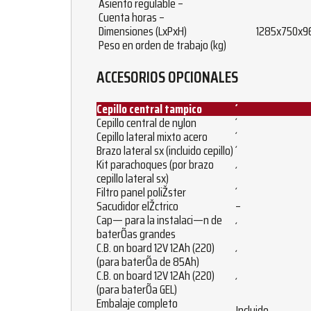
Asiento regulable –
Cuenta horas –
Dimensiones (LxPxH)
1285x750x9
Peso en orden de trabajo (kg)
ACCESORIOS OPCIONALES
Cepillo central tampico
´
Cepillo central de nylon
´
Cepillo lateral mixto acero
´
Brazo lateral sx (incluido cepillo)
´
Kit parachoques (por brazo
´
cepillo lateral sx)
Filtro panel poliŽster
´
Sacudidor elŽctrico
–
Cap— para la instalaci—n de
´
baterÕas grandes
C.B. on board 12V 12Ah (220)
´
(para baterÕa de 85Ah)
C.B. on board 12V 12Ah (220)
´
(para baterÕa GEL)
Embalaje completo
Incluido