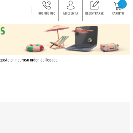
0
900 897 890
MI CUENTA
REGISTRARSE
CARRITO
agosto en riguroso orden de llegada.