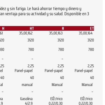
dez y sin fatiga. Le hará ahorrar tiempo y dinero y
n ventaja para su actividad y su salud. Disponible en 3
H
HT
R
ET
161
35,00,162
35,00,163
35,00,164
120
3120
3120
3120
780
780
780
780
–
–
–
,25
2,25
2,25
2,25
el
Panel-papel
Panel-papel
Panel-papel
40
40
40
40
al
manual
Manual
Manual
–
–
–
–
na
Gasolina
ElŽctrico
ElŽctrico
,9
4/2,9
0,22/0,30
0,22/0,30