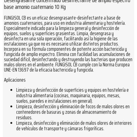
Desengrasante concentrado desinfectante de amplio espectro
base amonio cuaternario 10 Kg
FUNGISOL CB es un eficaz desengrasante-desinfectante a base de
amonios cuaternarios, para uso en industria alimentaria y hostelería.
Especialmente indicado para la limpieza general y desinfección de
equipos, suelos y superficies grasientas. Limpia, desengrasa y
desinfecta en una sola operación, facilitando así la higiene de las
instalaciones ya que no es necesario utilizar distintos productos.
Incorpora en su fórmula componentes de potente acción bactericida y
fungicida de amplio espectro. Elimina con facilidad las acumulaciones de
suciedad difícil, desinfectando y destruyendo las bacterias que producen
malos olores en el ambiente. FUNGISOL CB cumple con la Norma Europea
UNE-EN 13697 de la eficacia bactericida y fungicida.
Aplicaciones
Limpieza y desinfección de superficies y equipos en hostelería e
industria alimentaria (cocinas, maquinaria, equipos, mesas,
suelos, paredes e instalaciones en general).
Limpieza, desinfección y eliminación de focos de malos olores en
contenedores de basuras y zonas de almacenamiento de
residuos.
Limpieza, desinfección y eliminación de malos olores de interiores
de vehículos de transporte y cámaras frigoríficas.