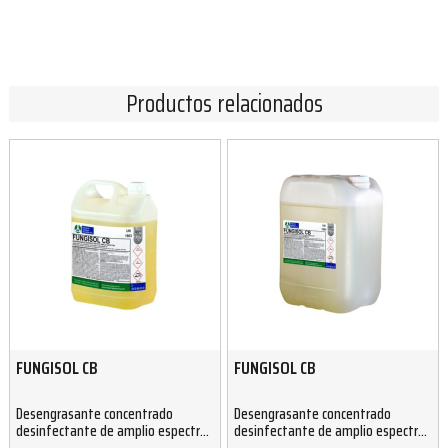
Productos relacionados
FUNGISOL CB
FUNGISOL CB
Desengrasante concentrado
Desengrasante concentrado
desinfectante de amplio espectro
desinfectante de amplio espectro
base amonio cuaternario 5 Kg
base amonio cuaternario 25 Kg