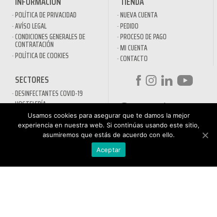
INFORMACIÓN
TIENDA
POLÍTICA DE PRIVACIDAD
NUEVA CUENTA
AVÍSO LEGAL
PEDIDO
CONDICIONES GENERALES DE
PROCESO DE PAGO
CONTRATACIÓN
MI CUENTA
POLÍTICA DE COOKIES
CONTACTO
SECTORES
DESINFECTANTES COVID-19
HOSTELERÍA
ATENCIÓN AL
AUTOMOCIÓN
Usamos cookies para asegurar que te damos la mejor
CLIENTE
NÁUTICA
experiencia en nuestra web. Si continúas usando este sitio,
900 897 890
asumiremos que estás de acuerdo con ello.
MAQUINARIA PROFESIONAL
Teléfono gratuito
LIMPIEZA URBANA
De lunes a viernes de 9h
Aceptar
a 17h
MANTENIMIENTO INDÚSTRIA
LIMPIEZA PARA EL HOGAR
QUÍMICOS DE LIMPIEZA
ECOLÓGICOS
TRATAMIENTOS DE AGUAS Y
PISCINAS