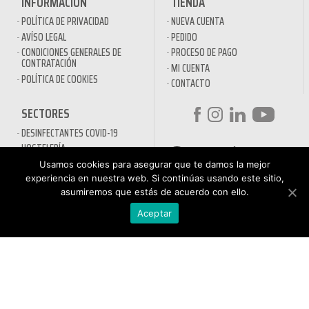
INFORMACIÓN
TIENDA
POLÍTICA DE PRIVACIDAD
NUEVA CUENTA
AVÍSO LEGAL
PEDIDO
CONDICIONES GENERALES DE
PROCESO DE PAGO
CONTRATACIÓN
MI CUENTA
POLÍTICA DE COOKIES
CONTACTO
SECTORES
DESINFECTANTES COVID-19
HOSTELERÍA
ATENCIÓN AL
AUTOMOCIÓN
Usamos cookies para asegurar que te damos la mejor
CLIENTE
NÁUTICA
experiencia en nuestra web. Si continúas usando este sitio,
900 897 890
asumiremos que estás de acuerdo con ello.
MAQUINARIA PROFESIONAL
Teléfono gratuito
LIMPIEZA URBANA
De lunes a viernes de 9h
Aceptar
a 17h
MANTENIMIENTO INDÚSTRIA
LIMPIEZA PARA EL HOGAR
QUÍMICOS DE LIMPIEZA
ECOLÓGICOS
TRATAMIENTOS DE AGUAS Y
PISCINAS