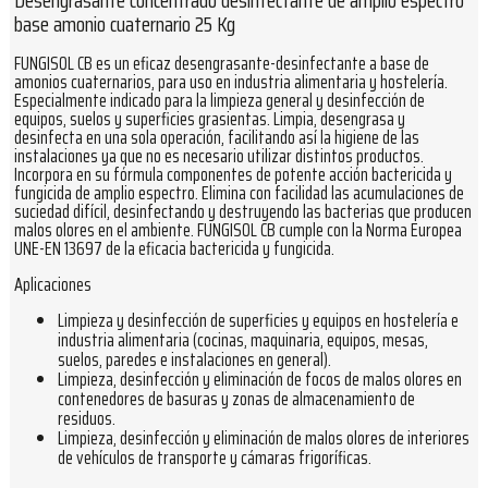
Desengrasante concentrado desinfectante de amplio espectro
base amonio cuaternario 25 Kg
FUNGISOL CB es un eficaz desengrasante-desinfectante a base de
amonios cuaternarios, para uso en industria alimentaria y hostelería.
Especialmente indicado para la limpieza general y desinfección de
equipos, suelos y superficies grasientas. Limpia, desengrasa y
desinfecta en una sola operación, facilitando así la higiene de las
instalaciones ya que no es necesario utilizar distintos productos.
Incorpora en su fórmula componentes de potente acción bactericida y
fungicida de amplio espectro. Elimina con facilidad las acumulaciones de
suciedad difícil, desinfectando y destruyendo las bacterias que producen
malos olores en el ambiente. FUNGISOL CB cumple con la Norma Europea
UNE-EN 13697 de la eficacia bactericida y fungicida.
Aplicaciones
Limpieza y desinfección de superficies y equipos en hostelería e
industria alimentaria (cocinas, maquinaria, equipos, mesas,
suelos, paredes e instalaciones en general).
Limpieza, desinfección y eliminación de focos de malos olores en
contenedores de basuras y zonas de almacenamiento de
residuos.
Limpieza, desinfección y eliminación de malos olores de interiores
de vehículos de transporte y cámaras frigoríficas.