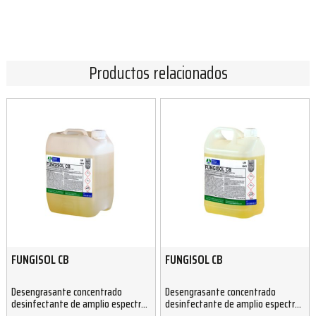
Productos relacionados
FUNGISOL CB
FUNGISOL CB
Desengrasante concentrado
Desengrasante concentrado
desinfectante de amplio espectro
desinfectante de amplio espectro
base amonio cuaternario 10 Kg
base amonio cuaternario 5 Kg