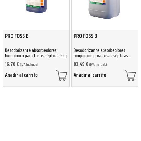
PRO FOSS B
PRO FOSS B
Desodorizante absorbeolores
Desodorizante absorbeolores
bioquímico para fosas sépticas 5kg
bioquímico para fosas sépticas
25kg
16.70
€
83.49
€
(IVA Incluido)
(IVA Incluido)
Añadir al carrito
Añadir al carrito