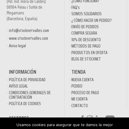
¿CÓMO FUNCIONA?
(Pol. Ind. Riera de Caldes)
08184 Palau i Solità de
FAQ’s
Plegamans
SOMOS SOLIDARIOS
(Barcelona, España)
¿ CÓMO HACER UN PEDIDO?
ENVÍO DE PEDIDOS
info@stocknetvalles.com
COMPRA SEGURA
www.stocknetvalles.com
10% DE DESCUENTO
Aviso legal
MÉTODOS DE PAGO
PRODUCTOS EN OFERTA
BLOG DE STOCKNET
INFORMACIÓN
TIENDA
POLÍTICA DE PRIVACIDAD
NUEVA CUENTA
AVÍSO LEGAL
PEDIDO
CONDICIONES GENERALES DE
PROCESO DE PAGO
CONTRATACIÓN
MI CUENTA
POLÍTICA DE COOKIES
CONTACTO
SECTORES
Usamos cookies para asegurar que te damos la mejor
DESINFECTANTES COVID-19