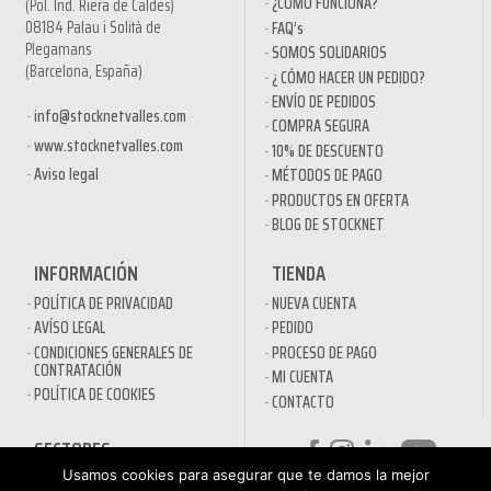
¿CÓMO FUNCIONA?
(Pol. Ind. Riera de Caldes)
08184 Palau i Solità de
FAQ’s
Plegamans
SOMOS SOLIDARIOS
(Barcelona, España)
¿ CÓMO HACER UN PEDIDO?
ENVÍO DE PEDIDOS
info@stocknetvalles.com
COMPRA SEGURA
www.stocknetvalles.com
10% DE DESCUENTO
Aviso legal
MÉTODOS DE PAGO
PRODUCTOS EN OFERTA
BLOG DE STOCKNET
INFORMACIÓN
TIENDA
POLÍTICA DE PRIVACIDAD
NUEVA CUENTA
AVÍSO LEGAL
PEDIDO
CONDICIONES GENERALES DE
PROCESO DE PAGO
CONTRATACIÓN
MI CUENTA
POLÍTICA DE COOKIES
CONTACTO
SECTORES
Usamos cookies para asegurar que te damos la mejor
DESINFECTANTES COVID-19