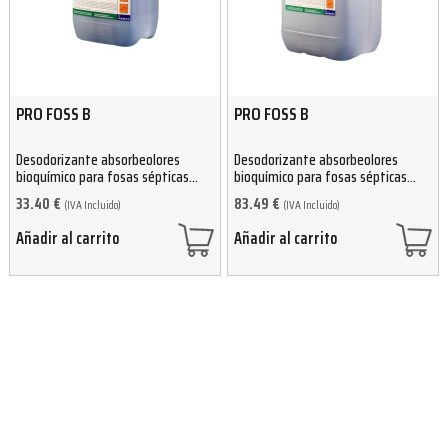
PRO FOSS B
PRO FOSS B
Desodorizante absorbeolores
Desodorizante absorbeolores
bioquímico para fosas sépticas
bioquímico para fosas sépticas
10kg
25kg
33.40
€
83.49
€
(IVA Incluido)
(IVA Incluido)
Añadir al carrito
Añadir al carrito