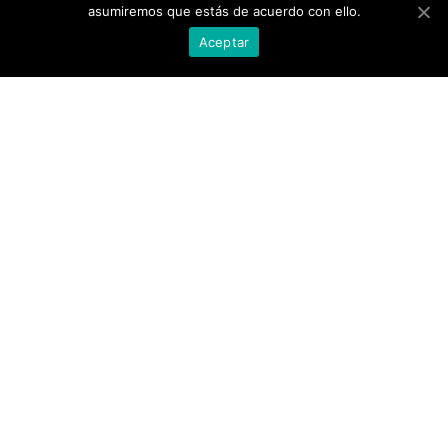
asumiremos que estás de acuerdo con ello.
AVÍSO LEGAL
PEDIDO
CONDICIONES GENERALES DE
PROCESO DE PAGO
Aceptar
CONTRATACIÓN
MI CUENTA
POLÍTICA DE COOKIES
CONTACTO
SECTORES
DESINFECTANTES COVID-19
HOSTELERÍA
ATENCIÓN AL
AUTOMOCIÓN
CLIENTE
NÁUTICA
900 897 890
MAQUINARIA PROFESIONAL
Teléfono gratuito
LIMPIEZA URBANA
De lunes a viernes de 9h
a 17h
MANTENIMIENTO INDÚSTRIA
LIMPIEZA PARA EL HOGAR
QUÍMICOS DE LIMPIEZA
ECOLÓGICOS
TRATAMIENTOS DE AGUAS Y
PISCINAS