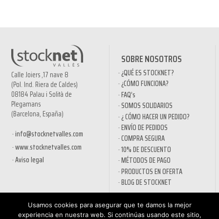
SOBRE NOSOTROS
¿QUÉ ES STOCKNET?
Calle Joiers ,17 nave 8
¿CÓMO FUNCIONA?
(Pol. Ind. Riera de Caldes)
08184 Palau i Solità de
FAQ’s
Plegamans
SOMOS SOLIDARIOS
(Barcelona, España)
¿ CÓMO HACER UN PEDIDO?
ENVÍO DE PEDIDOS
info@stocknetvalles.com
COMPRA SEGURA
www.stocknetvalles.com
10% DE DESCUENTO
Aviso legal
MÉTODOS DE PAGO
PRODUCTOS EN OFERTA
BLOG DE STOCKNET
INFORMACIÓN
TIENDA
Usamos cookies para asegurar que te damos la mejor
experiencia en nuestra web. Si continúas usando este sitio,
POLÍTICA DE PRIVACIDAD
NUEVA CUENTA