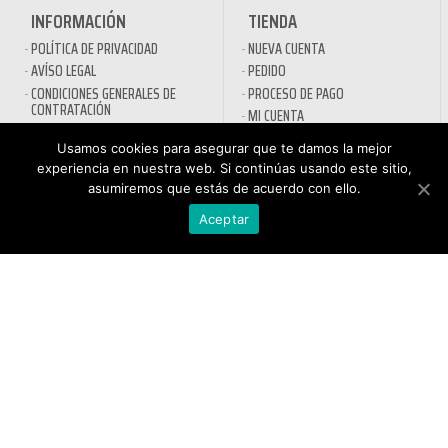
INFORMACIÓN
TIENDA
POLÍTICA DE PRIVACIDAD
NUEVA CUENTA
AVÍSO LEGAL
PEDIDO
CONDICIONES GENERALES DE
PROCESO DE PAGO
CONTRATACIÓN
MI CUENTA
POLÍTICA DE COOKIES
CONTACTO
Usamos cookies para asegurar que te damos la mejor
experiencia en nuestra web. Si continúas usando este sitio,
SECTORES
asumiremos que estás de acuerdo con ello.
DESINFECTANTES COVID-19
Aceptar
HOSTELERÍA
ATENCIÓN AL
AUTOMOCIÓN
CLIENTE
NÁUTICA
900 897 890
MAQUINARIA PROFESIONAL
Teléfono gratuito
LIMPIEZA URBANA
De lunes a viernes de 9h
a 17h
MANTENIMIENTO INDÚSTRIA
LIMPIEZA PARA EL HOGAR
QUÍMICOS DE LIMPIEZA
ECOLÓGICOS
TRATAMIENTOS DE AGUAS Y