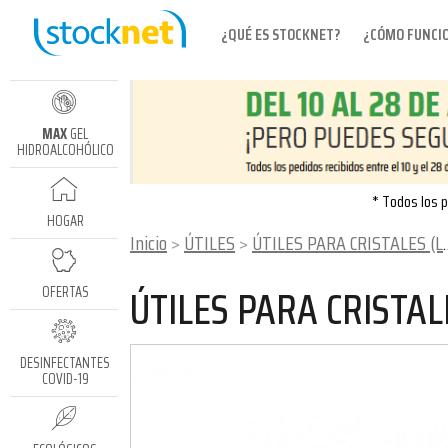
¿QUÉ ES STOCKNET?
¿CÓMO FUNCI
MAX
GEL
HIDROALCOHÓLICO
* Todos los p
HOGAR
Inicio
ÚTILES
ÚTILES PARA CRISTALES (LÍNEA UNGER)
ÚTILES PARA CRISTAL
OFERTAS
DESINFECTANTES
COVID-19