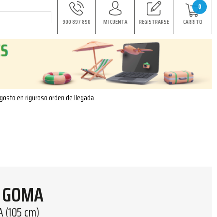
0
900 897 890
MI CUENTA
REGISTRARSE
CARRITO
agosto en riguroso orden de llegada.
E GOMA
 (105 cm)