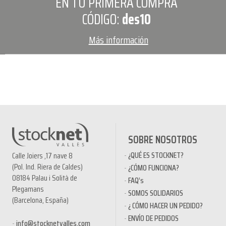
EN TU PRIMERA COMPRA
CÓDIGO:
des10
Más información
SOBRE NOSOTROS
¿QUÉ ES STOCKNET?
Calle Joiers ,17 nave 8
(Pol. Ind. Riera de Caldes)
¿CÓMO FUNCIONA?
08184 Palau i Solità de
FAQ’s
Plegamans
SOMOS SOLIDARIOS
(Barcelona, España)
¿ CÓMO HACER UN PEDIDO?
ENVÍO DE PEDIDOS
info@stocknetvalles.com