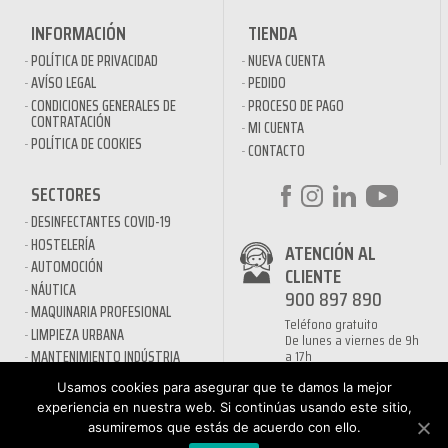
INFORMACIÓN
TIENDA
POLÍTICA DE PRIVACIDAD
NUEVA CUENTA
AVÍSO LEGAL
PEDIDO
CONDICIONES GENERALES DE
PROCESO DE PAGO
CONTRATACIÓN
MI CUENTA
POLÍTICA DE COOKIES
CONTACTO
SECTORES
DESINFECTANTES COVID-19
HOSTELERÍA
ATENCIÓN AL
AUTOMOCIÓN
CLIENTE
NÁUTICA
900 897 890
MAQUINARIA PROFESIONAL
Teléfono gratuito
LIMPIEZA URBANA
De lunes a viernes de 9h
a 17h
MANTENIMIENTO INDÚSTRIA
LIMPIEZA PARA EL HOGAR
Usamos cookies para asegurar que te damos la mejor
QUÍMICOS DE LIMPIEZA
experiencia en nuestra web. Si continúas usando este sitio,
ECOLÓGICOS
asumiremos que estás de acuerdo con ello.
TRATAMIENTOS DE AGUAS Y