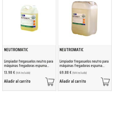
NEUTROMATIC
NEUTROMATIC
Limpiador fregasuelos neutro para
Limpiador fregasuelos neutro para
máquinas fregadoras espuma
máquinas fregadoras espuma
controlada 5kg
controlada 25kg
13.98
€
69.88
€
(IVA Incluido)
(IVA Incluido)
Añadir al carrito
Añadir al carrito