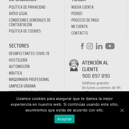
POLÍTICA DE PRIVACIDAD
NUEVA CUENTA
AVÍSO LEGAL
PEDIDO
CONDICIONES GENERALES DE
PROCESO DE PAGO
CONTRATACIÓN
MI CUENTA
POLÍTICA DE COOKIES
CONTACTO
SECTORES
DESINFECTANTES COVID-19
HOSTELERÍA
ATENCIÓN AL
AUTOMOCIÓN
CLIENTE
NÁUTICA
900 897 890
MAQUINARIA PROFESIONAL
Teléfono gratuito
LIMPIEZA URBANA
De lunes a viernes de 9h
a 17h
MANTENIMIENTO INDÚSTRIA
LIMPIEZA PARA EL HOGAR
Usamos cookies para asegurar que te damos la mejor
experiencia en nuestra web. Si continúas usando este sitio,
QUÍMICOS DE LIMPIEZA
asumiremos que estás de acuerdo con ello.
ECOLÓGICOS
TRATAMIENTOS DE AGUAS Y
Aceptar
PISCINAS