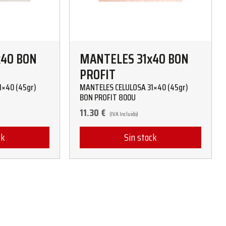
x40 BON
MANTELES 31x40 BON
PROFIT
1×40 (45gr)
MANTELES CELULOSA 31×40 (45gr)
BON PROFIT 800U
11.30
€
(IVA Incluido)
ck
Sin stock