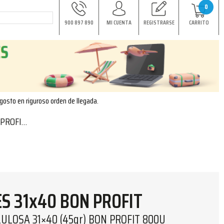
0
900 897 890
MI CUENTA
REGISTRARSE
CARRITO
agosto en riguroso orden de llegada.
T 800U
S 31x40 BON PROFIT
ULOSA 31×40 (45gr) BON PROFIT 800U