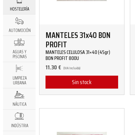
HOSTELERÍA
AUTOMOCIÓN
MANTELES 31x40 BON
PROFIT
MANTELES CELULOSA 31×40 (45gr)
AGUAS Y
PISCINAS
BON PROFIT 800U
11.30
€
(IVA Incluido)
LIMPIEZA
Sin stock
URBANA
NÁUTICA
INDÚSTRIA