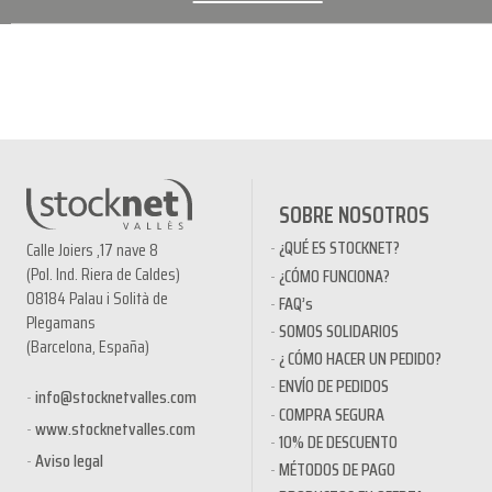
SOBRE NOSOTROS
¿QUÉ ES STOCKNET?
Calle Joiers ,17 nave 8
(Pol. Ind. Riera de Caldes)
¿CÓMO FUNCIONA?
08184 Palau i Solità de
FAQ’s
Plegamans
SOMOS SOLIDARIOS
(Barcelona, España)
¿ CÓMO HACER UN PEDIDO?
ENVÍO DE PEDIDOS
info@stocknetvalles.com
COMPRA SEGURA
www.stocknetvalles.com
10% DE DESCUENTO
Aviso legal
MÉTODOS DE PAGO