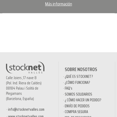
Más información
SOBRE NOSOTROS
¿QUÉ ES STOCKNET?
Calle Joiers ,17 nave 8
¿CÓMO FUNCIONA?
(Pol. Ind. Riera de Caldes)
08184 Palau i Solità de
FAQ’s
Plegamans
SOMOS SOLIDARIOS
(Barcelona, España)
¿ CÓMO HACER UN PEDIDO?
ENVÍO DE PEDIDOS
info@stocknetvalles.com
COMPRA SEGURA
www.stocknetvalles.com