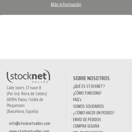
Más información
SOBRE NOSOTROS
¿QUÉ ES STOCKNET?
Calle Joiers ,17 nave 8
¿CÓMO FUNCIONA?
(Pol. Ind. Riera de Caldes)
08184 Palau i Solità de
FAQ’s
Plegamans
SOMOS SOLIDARIOS
(Barcelona, España)
¿ CÓMO HACER UN PEDIDO?
ENVÍO DE PEDIDOS
info@stocknetvalles.com
COMPRA SEGURA
www.stocknetvalles.com